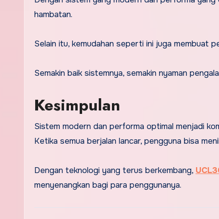
hambatan.
Selain itu, kemudahan seperti ini juga membuat p
Semakin baik sistemnya, semakin nyaman pengala
Kesimpulan
Sistem modern dan performa optimal menjadi ko
Ketika semua berjalan lancar, pengguna bisa men
Dengan teknologi yang terus berkembang,
UCL3
menyenangkan bagi para penggunanya.