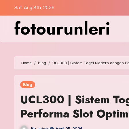
Skip
Sat. Aug 8th, 2026
to
fotourunleri
content
Home
Blog
UCL300 | Sistem Togel Modern dengan Pe
Blog
UCL300 | Sistem To
Performa Slot Optim
By
admin
April 25, 2026