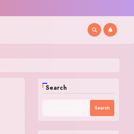
Search
Search