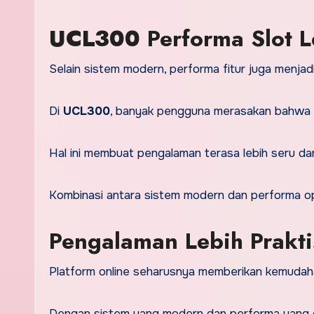
UCL300
Performa Slot L
Selain sistem modern, performa fitur juga menjadi
Di
UCL300
, banyak pengguna merasakan bahwa fi
Hal ini membuat pengalaman terasa lebih seru d
Kombinasi antara sistem modern dan performa op
Pengalaman Lebih Prakti
Platform online seharusnya memberikan kemudah
Dengan sistem yang modern dan performa yang op