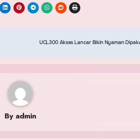
UCL300 Akses Lancar Bikin Nyaman Dipak
By
admin