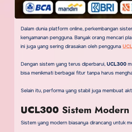
Dalam dunia platform online, perkembangan sistem yang modern jadi salah satu faktor penting dalam meningkatkan
kenyamanan pengguna. Banyak orang mencari plat
ini juga yang sering dirasakan oleh pengguna
UC
Dengan sistem yang terus diperbarui,
UCL300
me
bisa menikmati berbagai fitur tanpa harus meng
Selain itu, performa yang stabil juga membuat akti
UCL300
Sistem Modern 
Sistem yang modern biasanya dirancang untuk me