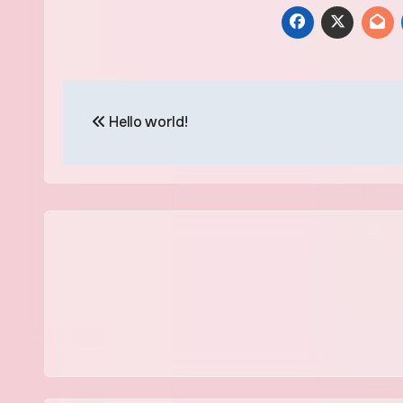
Post
Hello world!
navigation